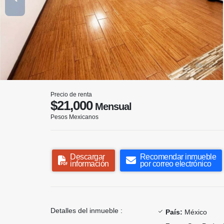
Precio de renta
$21,000
Mensual
Pesos Mexicanos
Descargar
Recomendar inmueble
información
por correo electrónico
Detalles del inmueble :
País:
México