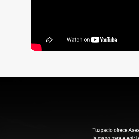
Tuzpacio ofrece Aseso
la mano para elegir l