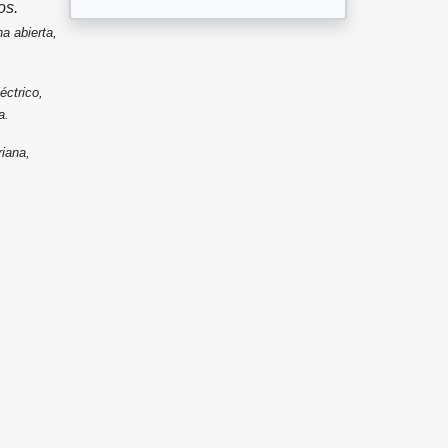
os.
na abierta,
éctrico,
a.
riana,