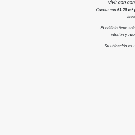
vivir con co
Cuenta con
61.20 m² 
área
El edificio tiene so
interfón y
roo
Su ubicación es 