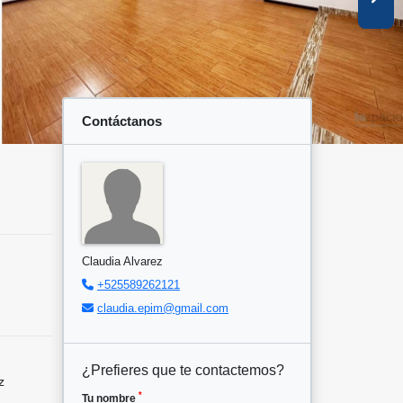
Contáctanos
Claudia Alvarez
+525589262121
claudia.epim@gmail.com
¿Prefieres que te contactemos?
z
*
Tu nombre