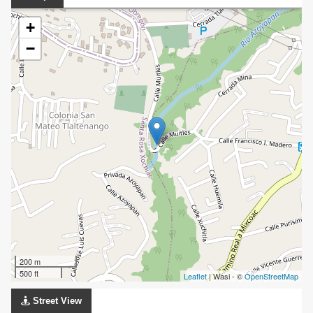
+
−
200 m
500 ft
Leaflet
| Wasi - ©
OpenStreetMap
Street View