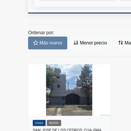
Ordenar por:
Más nuevo
Menor precio
May
CASA
RENTA
SAN JOSE DE LOS CEDROS, CUAJIMALPA. CASA CON USO DE SUELO (2142)