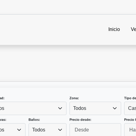
Inicio
Ve
ad:
Zona:
Tipo d
os
Todos
Ca
ras:
Baños:
Precio desde:
Precio 
os
Todos