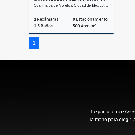
Cuajimalpa de Morelos, Ciudad de México,…
2
Recámaras
0
Estacionamiento
2
1.5
Baños
500
Área m
Renta
1
$80,000
Tuzpacio ofrece Aseso
la mano para elegir l