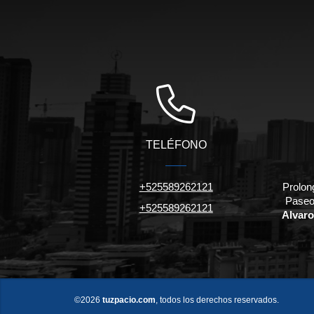
TELÉFONO
+525589262121
Prolon
Paseo
+525589262121
Alvaro
©2026
tuzpacio.com
, todos los derechos reservados.