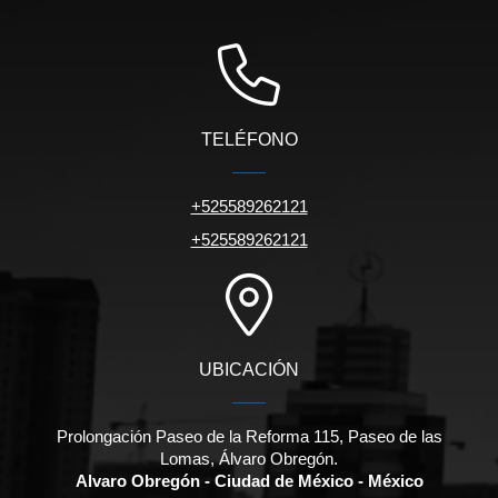
TELÉFONO
+525589262121
+525589262121
UBICACIÓN
Prolongación Paseo de la Reforma 115, Paseo de las
Lomas, Álvaro Obregón.
Alvaro Obregón - Ciudad de México - México