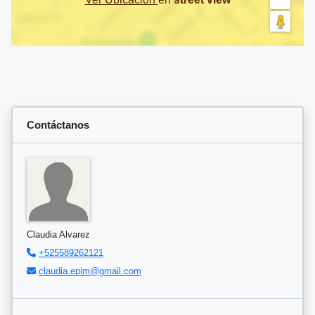
Contáctanos
Claudia Alvarez
+525589262121
claudia.epim@gmail.com