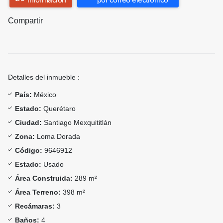
Compartir
Detalles del inmueble :
País:
México
Estado:
Querétaro
Ciudad:
Santiago Mexquititlán
Zona:
Loma Dorada
Código:
9646912
Estado:
Usado
Área Construida:
289 m²
Área Terreno:
398 m²
Recámaras:
3
Baños:
4