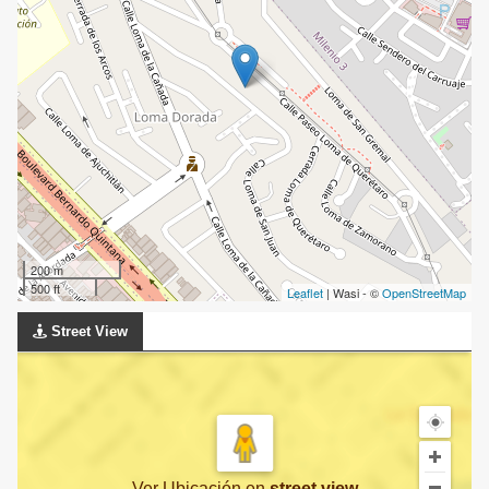
200 m
500 ft
Leaflet
| Wasi - ©
OpenStreetMap
Street View
Ver Ubicación
en
street view