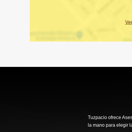
Ve
Tuzpacio ofrece Aseso
la mano para elegir l