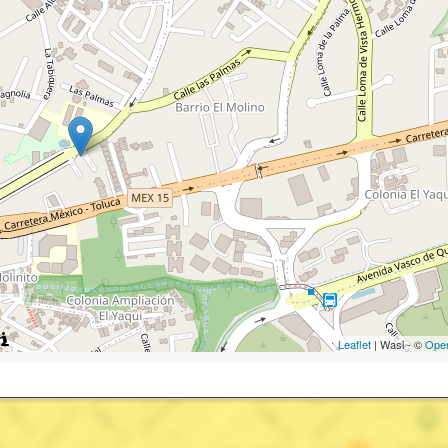
Leaflet
| Wasi - ©
Ope