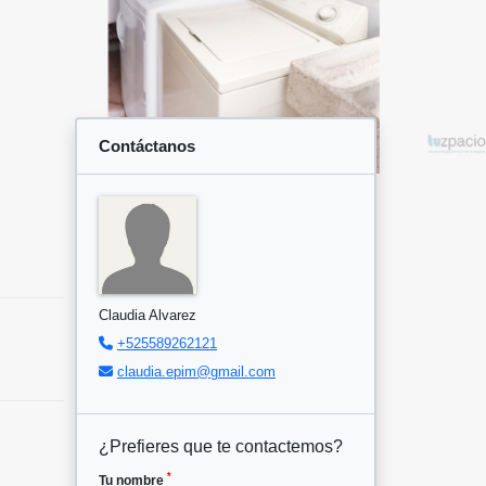
Contáctanos
Claudia Alvarez
+525589262121
claudia.epim@gmail.com
¿Prefieres que te contactemos?
*
Tu nombre