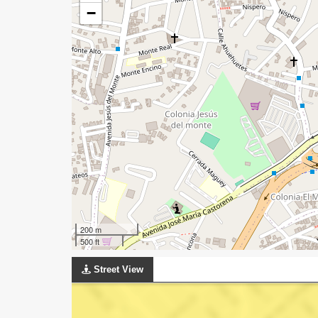
−
200 m
500 ft
Street View