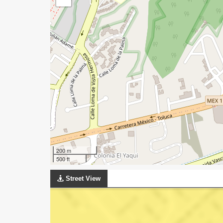
200 m
500 ft
Street View