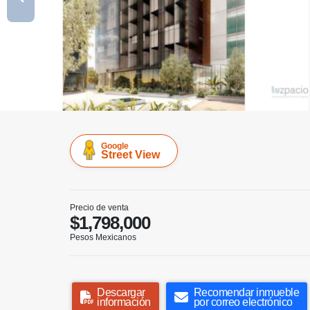
Google
Street View
Precio de venta
$1,798,000
Pesos Mexicanos
Descargar
Recomendar inmueble
información
por correo electrónico