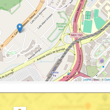
Leaflet
| Wasi - ©
Ope