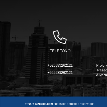
TELÉFONO
+525589262121
Prolon
Paseo
+525589262121
Alvaro
©2026
tuzpacio.com
, todos los derechos reservados.