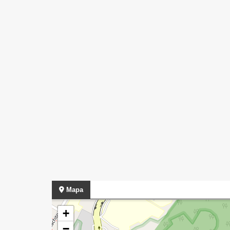
Mapa
+
−