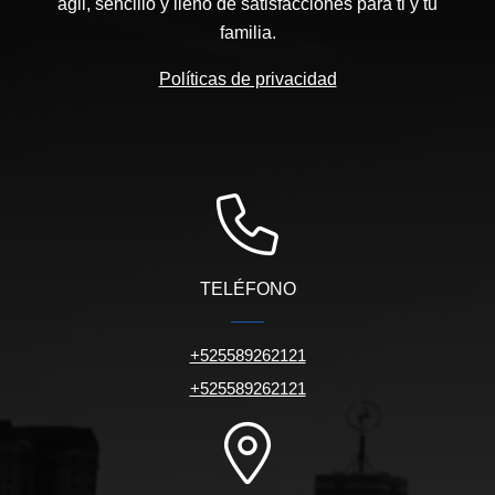
ágil, sencillo y lleno de satisfacciones para ti y tu
familia.
Políticas de privacidad
TELÉFONO
+525589262121
+525589262121