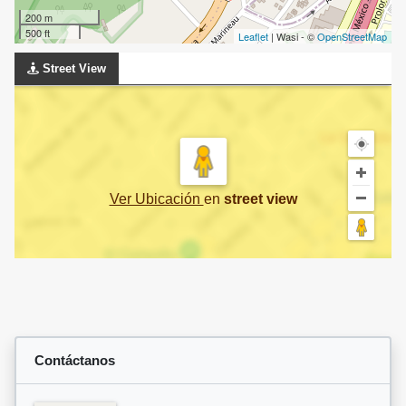
200 m
500 ft
Leaflet
| Wasi - ©
OpenStreetMap
Street View
Ver Ubicación
en
street view
Contáctanos