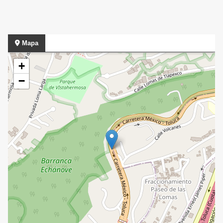
Mapa
+
−